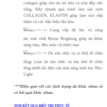
collagen giúp cho da trẻ hóa và tràn đầy sức
sống. Đẩy nhanh quá trình làm sản sinh
COLLAGEN, ELASTIN giúp làm xóa nếp
nhăn và các dấu hiệu lão hóa
Cung cấp độ ẩm và sáng
da: tinh chất Resist Brighting giúp da thêm
sáng mịn, đều màu và mềm mại
Da săn chắc và se khít lỗ chân
lông: Làm da săn chắc và thu nhỏ lỗ chân
lông dưới tác độn của ánh sáng sinh học Bio-
Light
“
*”Hiệu quả với các tình trạng da khác nhau sẽ
có kết quả khác nhau.
XEM KẾT QUẢ ĐIỀU TRỊ THỰC TẾ